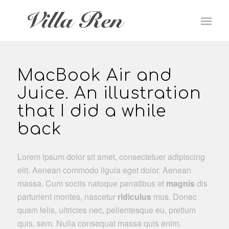
MacBook Air and
Juice. An illustration
that I did a while
back
Lorem ipsum dolor sit amet, consectetuer adipiscing
elit. Aenean commodo ligula eget dolor. Aenean
massa. Cum sociis natoque penatibus et
magnis
dis
parturient montes, nascetur
ridiculus
mus. Donec
quam felis, ultricies nec, pellentesque eu, pretium
quis, sem. Nulla consequat massa quis enim.