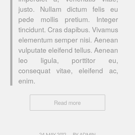
justo. Nullam dictum felis eu
pede mollis pretium. Integer
tincidunt. Cras dapibus. Vivamus
elementum semper nisi. Aenean
vulputate eleifend tellus. Aenean
leo ligula, porttitor eu,
consequat vitae, eleifend ac,
enim.
Read more
/
24 MAY 2012
BY
ADMIN