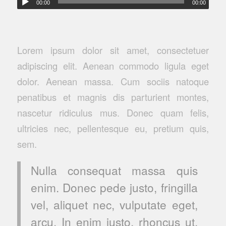
00:00
00:00
Lorem ipsum dolor sit amet, consectetuer
adipiscing elit. Aenean commodo ligula eget
dolor. Aenean massa. Cum sociis natoque
penatibus et magnis dis parturient montes,
nascetur ridiculus mus. Donec quam felis,
ultricies nec, pellentesque eu, pretium quis,
sem.
Nulla consequat massa quis
enim. Donec pede justo, fringilla
vel, aliquet nec, vulputate eget,
arcu. In enim justo, rhoncus ut,