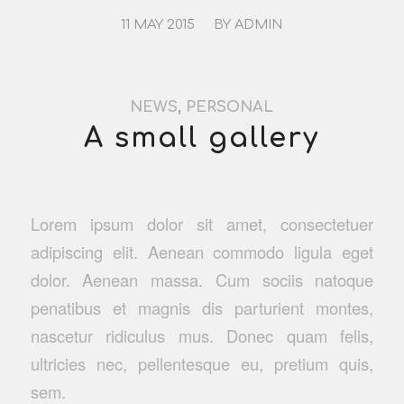
/
11 MAY 2015
BY
ADMIN
NEWS
,
PERSONAL
A small gallery
Lorem ipsum dolor sit amet, consectetuer
adipiscing elit. Aenean commodo ligula eget
dolor. Aenean massa. Cum sociis natoque
penatibus et magnis dis parturient montes,
nascetur ridiculus mus. Donec quam felis,
ultricies nec, pellentesque eu, pretium quis,
sem.