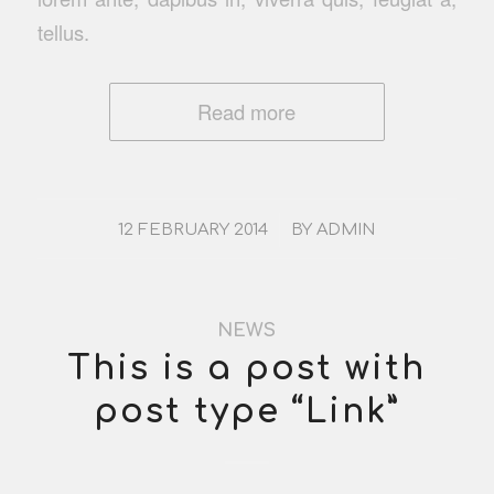
tellus.
Read more
/
12 FEBRUARY 2014
BY
ADMIN
NEWS
This is a post with
post type “Link”