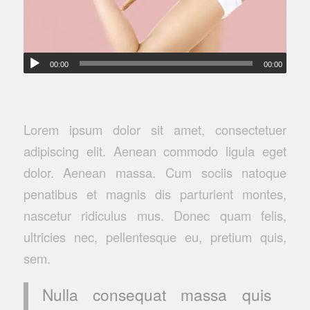
00:00
00:00
Lorem ipsum dolor sit amet, consectetuer
adipiscing elit. Aenean commodo ligula eget
dolor. Aenean massa. Cum sociis natoque
penatibus et magnis dis parturient montes,
nascetur ridiculus mus. Donec quam felis,
ultricies nec, pellentesque eu, pretium quis,
sem.
Nulla consequat massa quis