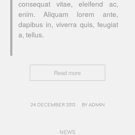
consequat vitae, eleifend ac,
enim. Aliquam lorem ante,
dapibus in, viverra quis, feugiat
a, tellus.
Read more
/
24 DECEMBER 2013
BY
ADMIN
NEWS